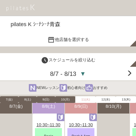
pilates K ｼｰﾅｼｰﾅ青森
他店舗を選択する
スケジュールを絞り込む
8/7 - 8/13
▼
NEWレッスン
初心者向け
おすすめ
7(金)
8(土)
9(日)
10(月)
11(火)
12(水)
13(木)
8/7(金)
8/8(土)
8/9(日)
8/10(月)
10:30~11:30
10:30~11:30