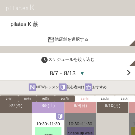
pilates K 蕨
他店舗を選択する
スケジュールを絞り込む
8/7 - 8/13
▼
NEWレッスン
初心者向け
おすすめ
7(金)
8(土)
9(日)
10(月)
11(火)
12(水)
13(木)
8/7(金)
8/8(土)
8/9(日)
8/10(月)
10:30~11:30
10:30~11:30
Shape up wais