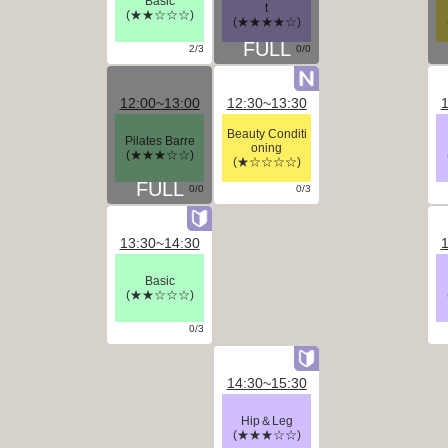
Basic
t
(★★☆☆☆)
(★★★★☆)
2/3
0/0
12:00~13:00
12:30~13:30
1
Beauty Conditi
Pilates Barre
oning
(★★★☆☆)
(★☆☆☆☆)
0/0
0/3
13:30~14:30
1
Basic
(★★☆☆☆)
0/3
14:30~15:30
Hip＆Leg
(★★★☆☆)