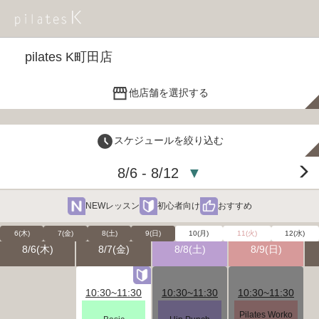
pilates K町田店
他店舗を選択する
スケジュールを絞り込む
8/6 - 8/12
▼
NEWレッスン
初心者向け
おすすめ
6(木)
7(金)
8(土)
9(日)
10(月)
11(火)
12(水)
8/6(木)
8/7(金)
8/8(土)
8/9(日)
10:30~11:30
10:30~11:30
10:30~11:30
Pilates Worko